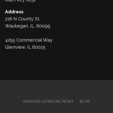
Address
218 N County St,
Waukegan, IL. 60099
4255 Commercial Way
Glenview, IL 60025
RENACER LATINO INC NEWS
BLOG